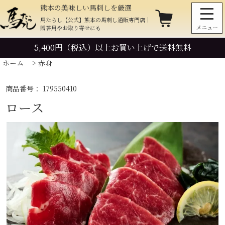
熊本の美味しい馬刺しを厳選
馬たらし【公式】熊本の馬刺し通販専門店｜
贈答用やお取り寄せにも
5,400円（税込）以上お買い上げで
送料無料
ホーム
>
赤身
商品番号： 179550410
ロース